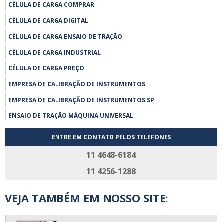
CÉLULA DE CARGA COMPRAR
CÉLULA DE CARGA DIGITAL
CÉLULA DE CARGA ENSAIO DE TRAÇÃO
CÉLULA DE CARGA INDUSTRIAL
CÉLULA DE CARGA PREÇO
EMPRESA DE CALIBRAÇÃO DE INSTRUMENTOS
EMPRESA DE CALIBRAÇÃO DE INSTRUMENTOS SP
ENSAIO DE TRAÇÃO MÁQUINA UNIVERSAL
EXTENSÔMETRO COMPRAR
ENTRE EM CONTATO PELOS TELEFONES
EXTENSÔMETRO PREÇO
11 4648-6184
FABRICANTE DE CÉLULA DE CARGA
11 4256-1288
FORNECEDOR CÉLULA DE CARGA
VEJA TAMBÉM EM NOSSO SITE:
LABORATÓRIO DE CALIBRAÇÃO RBC
MANUTENÇÃO DE CÉLULAS