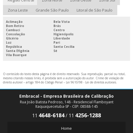
SERVIÇOS DE CALIBRAÇÃO E ENSAIOS EM INSTRUMENTOS DE
MEDIÇÃO
Zona Leste
Grande São Paulo
Litoral de São Paulo
Aclimação
Bela Vista
Bom Retiro
Brás
Cambuci
Centro
Consolação
Higienópolis
Glicério
Liberdade
Luz
Pari
República
Santa Cecília
Santa Efigênia
Sé
Vila Buarque
O conteúdo do texto desta página é de direito reservado. Sua reprodução, parcial ou total,
mesmo citando nossos links, é proibida sem a autorização do autor. Crime de violação de
direito autoral – artigo 184 do Código Penal –
Lei 9610/98 - Lei de direitos autorais
.
Embracal - Empresa Brasileira de Calibração
Rua João Batista Pedroso, 148 - Residencial Flamboyant
Itaquaquecetuba-SP - CEP: 08588-145
4648-6184
4256-1288
11
/
11
Home