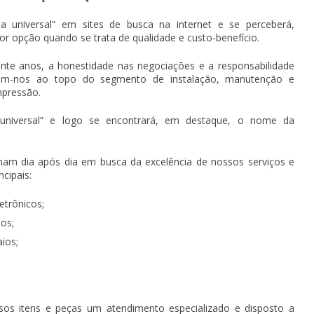
a universal
” em sites de busca na internet e se perceberá,
 opção quando se trata de qualidade e custo-benefício.
nte anos, a honestidade nas negociações e a responsabilidade
am-nos ao topo do segmento de instalação, manutenção e
mpressão.
niversal
” e logo se encontrará, em destaque, o nome da
ham dia após dia em busca da excelência de nossos serviços e
cipais:
trônicos;
os;
ios;
sos itens e peças um atendimento especializado e disposto a