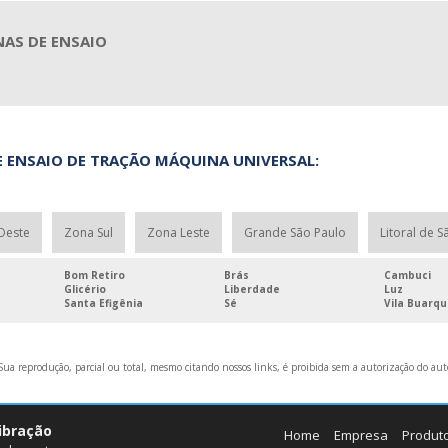
NAS DE ENSAIO
 ENSAIO DE TRAÇÃO MÁQUINA UNIVERSAL:
Oeste
Zona Sul
Zona Leste
Grande São Paulo
Litoral de S
Bom Retiro
Brás
Cambuci
Glicério
Liberdade
Luz
Santa Efigênia
Sé
Vila Buarq
ua reprodução, parcial ou total, mesmo citando nossos links, é proibida sem a autorização do auto
libração
Home
Empresa
Produt