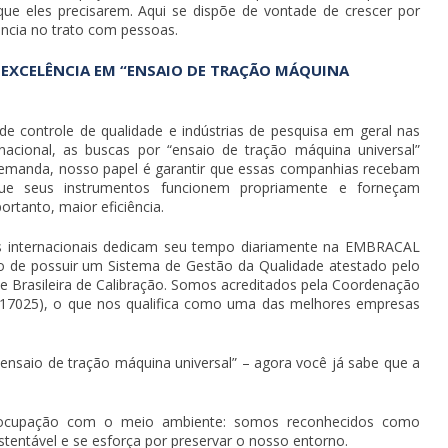
 que eles precisarem. Aqui se dispõe de vontade de crescer por
ência no trato com pessoas.
 EXCELÊNCIA EM “ENSAIO DE TRAÇÃO MÁQUINA
de controle de qualidade e indústrias de pesquisa em geral nas
nacional, as buscas por “
ensaio de tração máquina universal
”
demanda, nosso papel é garantir que essas companhias recebam
e seus instrumentos funcionem propriamente e forneçam
ortanto, maior eficiência.
 internacionais dedicam seu tempo diariamente na EMBRACAL
ho de possuir um Sistema de Gestão da Qualidade atestado pelo
e Brasileira de Calibração. Somos acreditados pela Coordenação
C 17025), o que nos qualifica como uma das melhores empresas
“
ensaio de tração máquina universal
” – agora você já sabe que a
eocupação com o meio ambiente: somos reconhecidos como
entável e se esforça por preservar o nosso entorno.