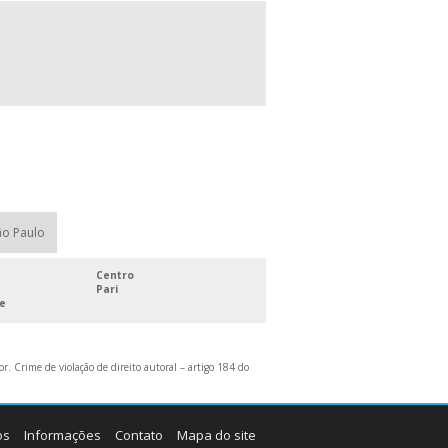
ACREDITADAS PELO INMETRO
LABORATÓRIO DE CALIBRAÇÃO DE
INSTRUMENTOS DE MEDIÇÃO
SERVIÇOS DE CALIBRAÇÃO E ENSAIOS
EM INSTRUMENTOS DE MEDIÇÃO
ão Paulo
Centro
Pari
ue
r. Crime de violação de direito autoral – artigo 184 do
os
Informações
Contato
Mapa do site