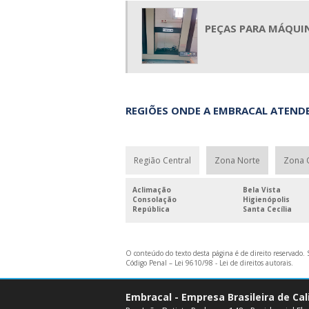
PEÇAS PARA MÁQUI
REGIÕES ONDE A EMBRACAL ATENDE
Região Central
Zona Norte
Zona 
Aclimação
Bela Vista
Consolação
Higienópolis
República
Santa Cecília
O conteúdo do texto desta página é de direito reservado. S
Código Penal –
Lei 9610/98 - Lei de direitos autorais
.
Embracal - Empresa Brasileira de Ca