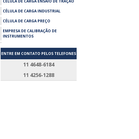
CÉLULA DE CARGA ENSAIO DE TRAÇÃO
CÉLULA DE CARGA INDUSTRIAL
CÉLULA DE CARGA PREÇO
EMPRESA DE CALIBRAÇÃO DE
INSTRUMENTOS
EMPRESA DE CALIBRAÇÃO DE
INSTRUMENTOS SP
ENTRE EM CONTATO PELOS TELEFONES
ENSAIO DE TRAÇÃO MÁQUINA
11 4648-6184
UNIVERSAL
11 4256-1288
EXTENSÔMETRO COMPRAR
EXTENSÔMETRO PREÇO
FABRICANTE DE CÉLULA DE CARGA
FORNECEDOR CÉLULA DE CARGA
LABORATÓRIO DE CALIBRAÇÃO RBC
MANUTENÇÃO DE CÉLULAS
MANUTENÇÃO DE EXTENSÔMETROS