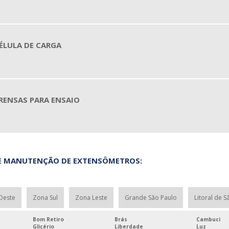
LULA DE CARGA
ENSAS PARA ENSAIO
DE MANUTENÇÃO DE EXTENSÔMETROS:
Oeste
Zona Sul
Zona Leste
Grande São Paulo
Litoral de S
Bom Retiro
Brás
Cambuci
Glicério
Liberdade
Luz