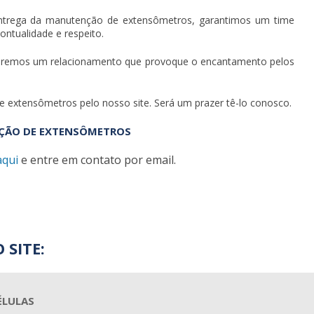
ntrega da
manutenção de extensômetros
, garantimos um time
ontualidade e respeito.
ueremos um relacionamento que provoque o encantamento pelos
e extensômetros
pelo nosso site. Será um prazer tê-lo conosco.
NÇÃO DE EXTENSÔMETROS
aqui
e entre em contato por email.
 SITE:
ÉLULAS