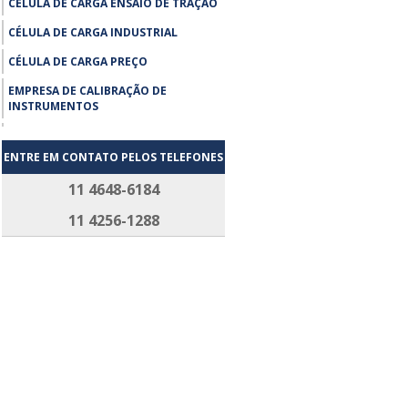
CÉLULA DE CARGA ENSAIO DE TRAÇÃO
CÉLULA DE CARGA INDUSTRIAL
CÉLULA DE CARGA PREÇO
EMPRESA DE CALIBRAÇÃO DE
INSTRUMENTOS
EMPRESA DE CALIBRAÇÃO DE
INSTRUMENTOS SP
ENTRE EM CONTATO PELOS TELEFONES
ENSAIO DE TRAÇÃO MÁQUINA
11 4648-6184
UNIVERSAL
11 4256-1288
EXTENSÔMETRO COMPRAR
EXTENSÔMETRO PREÇO
FABRICANTE DE CÉLULA DE CARGA
FORNECEDOR CÉLULA DE CARGA
LABORATÓRIO DE CALIBRAÇÃO RBC
MANUTENÇÃO DE CÉLULAS
MANUTENÇÃO DE EXTENSÔMETROS