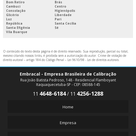
Bom Retiro
Brás
Cambuci
Centro
Consolação
Higienópolis
Glicério
Liberdade
Luz
Pari
República
Santa Cecília
Santa Efigênia
Sé
Vila Buarque
O conteúdo do texto desta página é de direito reservado. Sua reprodução, parcial ou total,
mesmo citando nossos links, é proibida sem a autorização do autor. Crime de violação de
direito autoral – artigo 184 do Código Penal –
Lei 9610/98 - Lei de direitos autorais
.
Embracal - Empresa Brasileira de Calibração
Rua João Batista Pedroso, 148 - Residencial Flamboyant
Itaquaquecetuba-SP - CEP: 08588-145
4648-6184
4256-1288
11
/
11
Home
Empresa