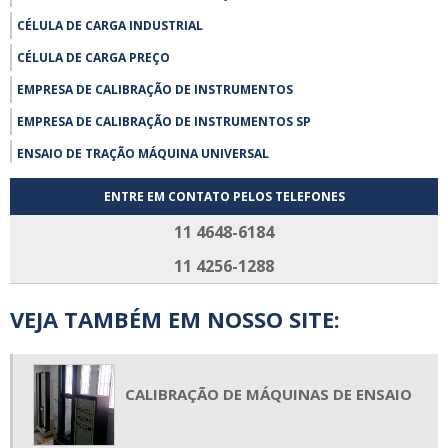
CÉLULA DE CARGA INDUSTRIAL
CÉLULA DE CARGA PREÇO
EMPRESA DE CALIBRAÇÃO DE INSTRUMENTOS
EMPRESA DE CALIBRAÇÃO DE INSTRUMENTOS SP
ENSAIO DE TRAÇÃO MÁQUINA UNIVERSAL
EXTENSÔMETRO COMPRAR
ENTRE EM CONTATO PELOS TELEFONES
EXTENSÔMETRO PREÇO
11 4648-6184
FABRICANTE DE CÉLULA DE CARGA
11 4256-1288
FORNECEDOR CÉLULA DE CARGA
VEJA TAMBÉM EM NOSSO SITE:
LABORATÓRIO DE CALIBRAÇÃO RBC
MANUTENÇÃO DE CÉLULAS
MANUTENÇÃO DE EXTENSÔMETROS
CALIBRAÇÃO DE MÁQUINAS DE ENSAIO
MANUTENÇÃO EM CÉLULA DE CARGA
MANUTENÇÃO EM DINAMÔMETRO